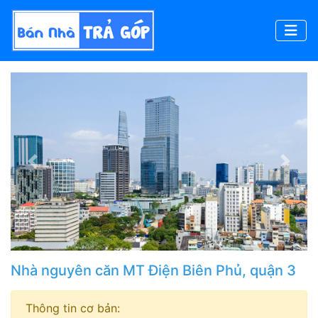
Previous
Next
Nhà nguyên căn MT Điện Biên Phủ, quận 3
Thông tin cơ bản: